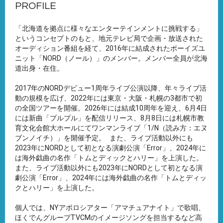
PROFILE
「北海道を拠点に様々なエンターテインメントに挑戦する」
というコンセプトのもと、地元テレビ局で企画・放送された
オーディション番組を経て、2016年に結成されたボーイズユ
ニット「NORD（ノール）」のメンバー。メンバー全員が北海
道出身・在住。
2017年のNORDデビュー1周年ライブ公演以降、年々ライブ活
動の規模を広げ、2022年には東京・大阪・札幌の3都市で初
の全国ツアーを開催。2026年には結成10周年を迎え、6月4日
には新曲「プルプル」を配信リリース、8月8日には札幌市教
育文化会館大ホールにてワンマンライブ「1/N（読み方：エヌ
ブンノイチ）」を開催予定。 また、ライブ活動以外にも
2023年にNORDとして初となる演劇公演「Error」、2024年に
は海外戯曲の名作「トムとディックとハリー」を上演した。
また、ライブ活動以外にも2023年にNORDとして初となる演
劇公演「Error」、2024年には海外戯曲の名作「トムとディッ
クとハリー」を上演した。
個人では、NYアポロシアター「アマチュアナイト」で歌唱、
ほくでんグループTVCMのイメージソングを担当するなど高