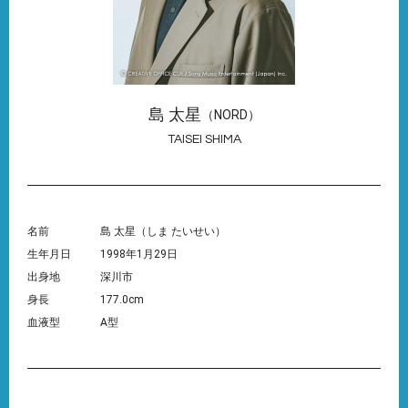
島 太星
（NORD）
TAISEI SHIMA
名前
島 太星（しま たいせい）
生年月日
1998年1月29日
出身地
深川市
身長
177.0cm
血液型
A型