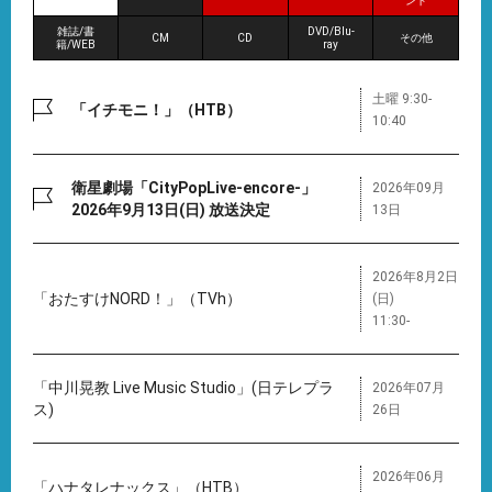
ント
雑誌/書
DVD/Blu-
CM
CD
その他
籍/WEB
ray
土曜 9:30-
「イチモニ！」（HTB）
10:40
衛星劇場「CityPopLive-encore-」
2026年09月
2026年9月13日(日) 放送決定
13日
2026年8月2日
「おたすけNORD！」（TVh）
(日)
11:30-
「中川晃教 Live Music Studio」(日テレプラ
2026年07月
ス)
26日
2026年06月
「ハナタレナックス」（HTB）