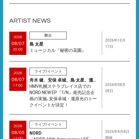
ARTIST NEWS
舞台
2026
2026年10月
08/07
島 太星
17日
20:00
ミュージカル『秘密の花園』
ライブ/イベント
2026
08/07
舟木 健、安保 卓城、島 太星、瀧原 光
2026年08月
17:00
HMV札幌ステラプレイス店での
08日
NORD NEW EP『1/N』発売記念企
画の実施､安保卓城・瀧原光のトー
クイベントが決定！
ライブ/イベント
2026
2026年8月8日
08/05
NORD
開催
12:00