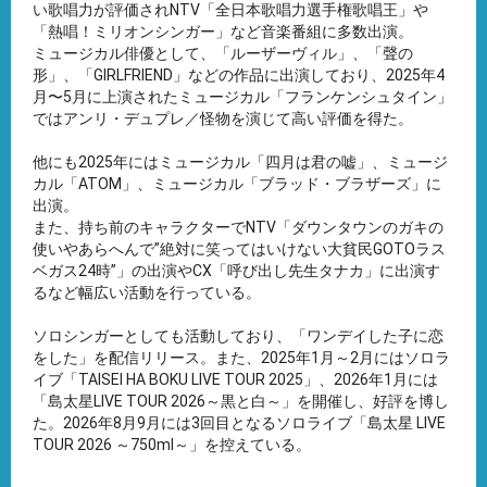
い歌唱力が評価されNTV「全日本歌唱力選手権歌唱王」や
「熱唱！ミリオンシンガー」など音楽番組に多数出演。
ミュージカル俳優として、「ルーザーヴィル」、「聲の
形」、「GIRLFRIEND」などの作品に出演しており、2025年4
月〜5月に上演されたミュージカル「フランケンシュタイン」
ではアンリ・デュプレ／怪物を演じて高い評価を得た。
他にも2025年にはミュージカル「四月は君の嘘」、ミュージ
カル「ATOM」、ミュージカル「ブラッド・ブラザーズ」に
出演。
また、持ち前のキャラクターでNTV「ダウンタウンのガキの
使いやあらへんで”絶対に笑ってはいけない大貧民GOTOラス
ベガス24時”」の出演やCX「呼び出し先生タナカ」に出演す
るなど幅広い活動を行っている。
ソロシンガーとしても活動しており、「ワンデイした子に恋
をした」を配信リリース。また、2025年1月～2月にはソロラ
イブ「TAISEI HA BOKU LIVE TOUR 2025」、2026年1月には
「島太星LIVE TOUR 2026～黒と白～」を開催し、好評を博し
た。2026年8月9月には3回目となるソロライブ「島太星 LIVE
TOUR 2026 ～750ml～」を控えている。