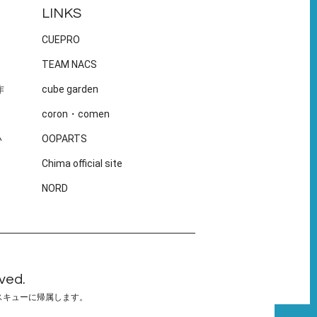
LINKS
CUEPRO
TEAM NACS
作
cube garden
coron・comen
い
OOPARTS
Chima official site
NORD
ved.
スキューに帰属します。