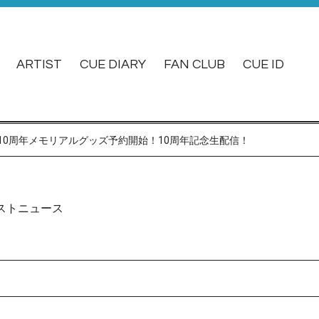
ARTIST
CUE DIARY
FAN CLUB
CUE ID
10周年メモリアルグッズ予約開始！10周年記念生配信！
ストニュース