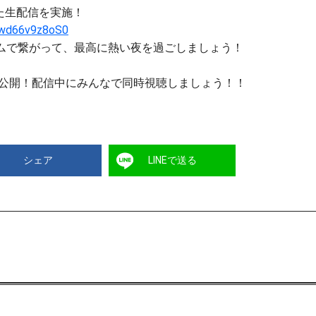
した生配信を実施！
e/wd66v9z8oS0
イムで繋がって、最高に熱い夜を過ごしましょう！
を初公開！配信中にみんなで同時視聴しましょう！！
シェア
LINEで送る