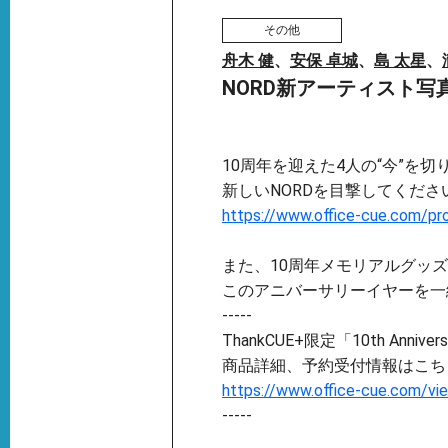
その他
舟木 健
、
安保 卓城
、
島 太星
、
NORD新アーティスト写
10周年を迎えた4人の“今”を
新しいNORDを目撃してくださ
https://www.office-cue.com/pro
また、10周年メモリアルグッズ
このアニバーサリーイヤーを一
-----
ThankCUE+限定「10th Anniv
商品詳細、予約受付情報はこち
https://www.office-cue.com/vi
-----