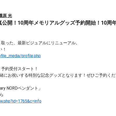
瀧原 光
真公開！10周年メモリアルグッズ予約開始！10周
切り取った、最新ビジュアルにリニューアル。
い！
file_media/profile.php
 予約受付スタート！
緒にお祝いする特別な記念グッズとなります！ぜひご予約くだ
ersary NORDペンダント」
ら
ew.php?id=1765&c=info