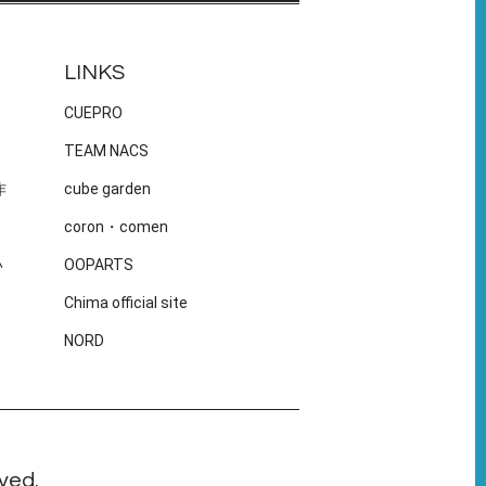
LINKS
CUEPRO
TEAM NACS
作
cube garden
coron・comen
い
OOPARTS
Chima official site
NORD
ved.