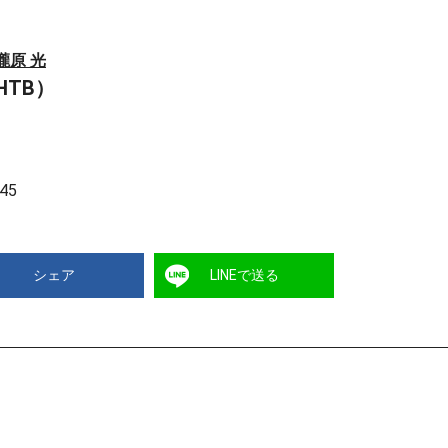
瀧原 光
TB）
45
シェア
LINEで送る