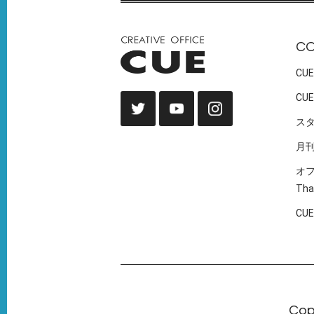
C
CUE
CUE
ス
月
オ
Tha
CU
Cop