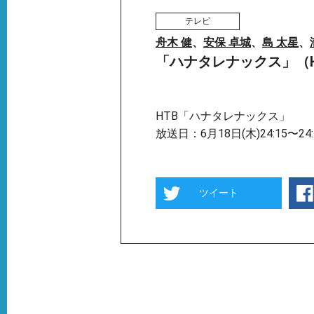
テレビ
舟木 健
、
安保 卓城
、
島 太星
、
「ハナタレナックス」（H
HTB「ハナタレナックス」
放送日：6月18日(木)24:15〜24:
ツイート