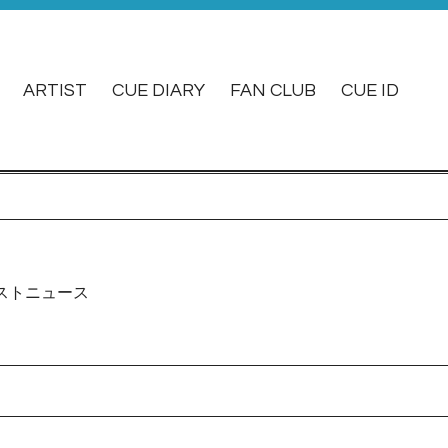
ARTIST
CUE DIARY
FAN CLUB
CUE ID
ストニュース