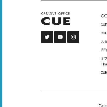
C
CUE
CUE
ス
月
オ
Tha
CU
Cop