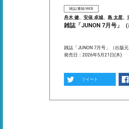
雑誌/書籍/WEB
舟木 健
、
安保 卓城
、
島 太星
、
雑誌「JUNON 7月号
雑誌「JUNON 7月号」（出版
発売日：2026年5月21日(木)
ツイート