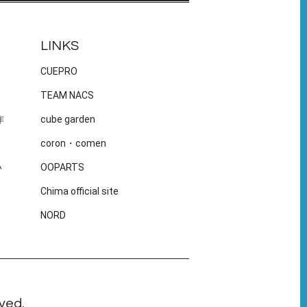
LINKS
CUEPRO
TEAM NACS
作
cube garden
coron・comen
い
OOPARTS
Chima official site
NORD
ved.