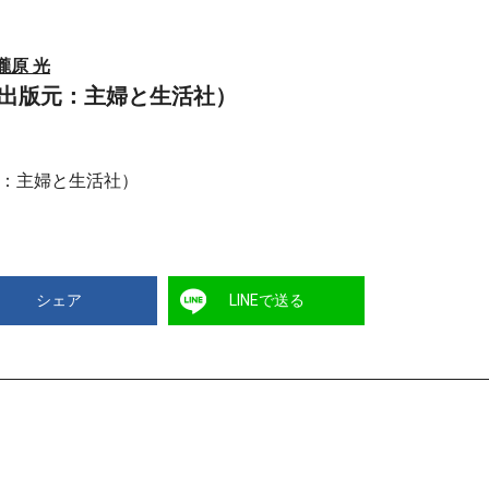
瀧原 光
」（出版元：主婦と生活社）
元：主婦と生活社）
シェア
LINEで送る