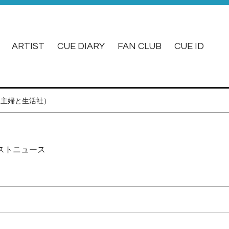
ARTIST
CUE DIARY
FAN CLUB
CUE ID
元：主婦と生活社）
ストニュース