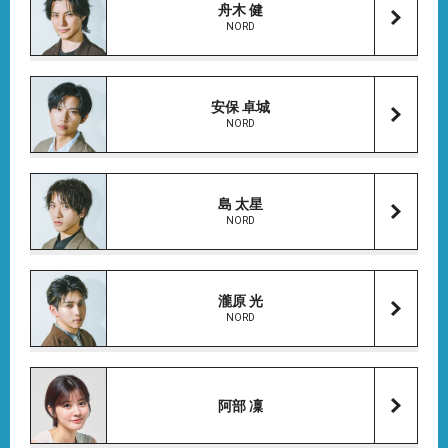
舟木 健
NORD
安保 卓城
NORD
島 太星
NORD
瀧原 光
NORD
阿部 凜