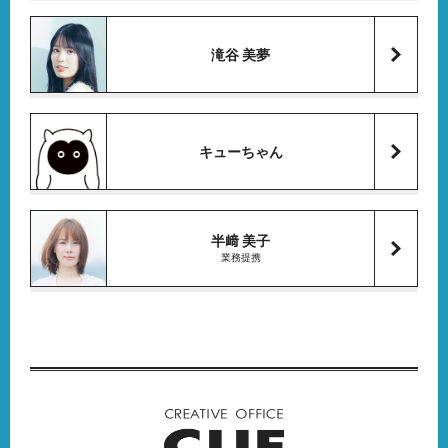
滝谷 美夢
キューちゃん
半﨑 美子
業務提携