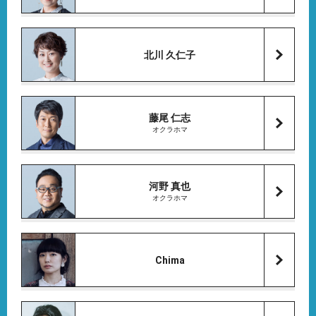
北川 久仁子
藤尾 仁志
オクラホマ
河野 真也
オクラホマ
Chima