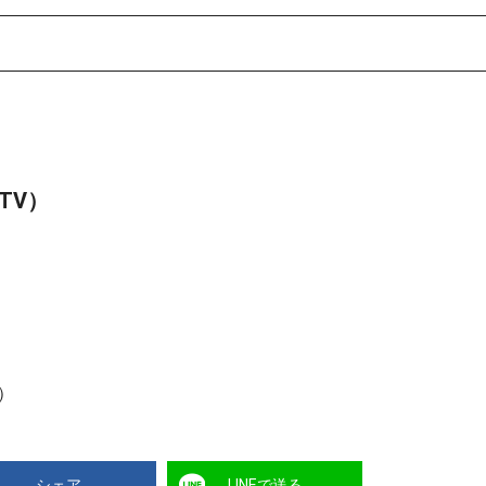
TV）
）
シェア
LINEで送る