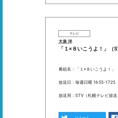
テレビ
大泉 洋
「１×８いこうよ！」（S
番組名：「１×８いこうよ！」
放送日：毎週日曜 16:55-17:25
放送局：STV（札幌テレビ放送
ツイート