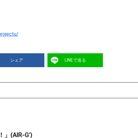
projectu/
シェア
LINEで送る
AIR-G')