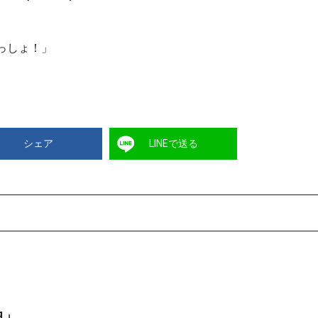
いっしょ！」
シェア
LINEで送る
曲」