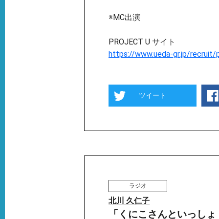
※MC出演
PROJECT U サイト
https://www.ueda-gr.jp/recruit/
ツイート
ラジオ
北川 久仁子
「くにこさんといっしょ！」(