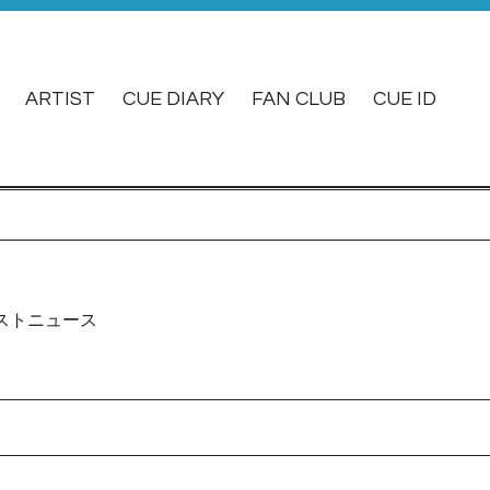
ARTIST
CUE DIARY
FAN CLUB
CUE ID
ストニュース