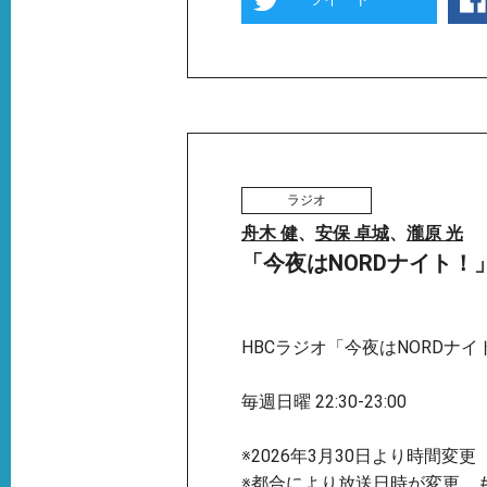
ラジオ
舟木 健
、
安保 卓城
、
瀧原 光
「今夜はNORDナイト！」
HBCラジオ「今夜はNORDナイ
毎週日曜 22:30-23:00
※2026年3月30日より時間変更
※都合により放送日時が変更、