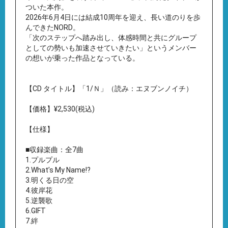
ついた本作。
2026年6月4日には結成10周年を迎え、長い道のりを歩
んできたNORD。
「次のステップへ踏み出し、体感時間と共にグループ
としての勢いも加速させていきたい」というメンバー
の想いが乗った作品となっている。
【CD タイトル】「1/Ｎ」（読み：エヌブンノイチ）
【価格】¥2,530(税込)
【仕様】
■収録楽曲：全7曲
1.プルプル
2.What’s My Name!?
3.明くる日の空
4.彼岸花
5.逆襲歌
6.GIFT
7.絆