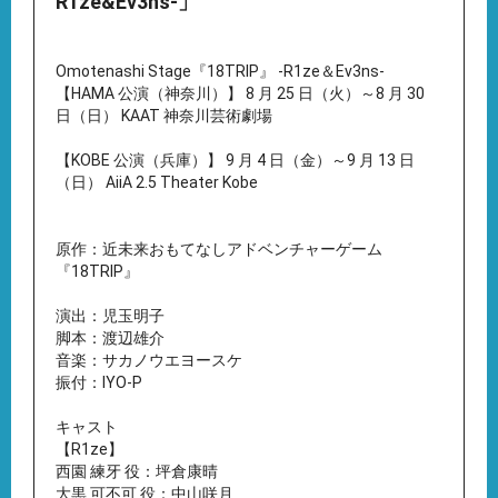
R1ze&Ev3ns-」
Omotenashi Stage『18TRIP』 -R1ze＆Ev3ns-
【HAMA 公演（神奈川）】 8 月 25 日（火）～8 月 30
日（日） KAAT 神奈川芸術劇場
【KOBE 公演（兵庫）】 9 月 4 日（金）～9 月 13 日
（日） AiiA 2.5 Theater Kobe
原作：近未来おもてなしアドベンチャーゲーム
『18TRIP』
演出：児玉明子
脚本：渡辺雄介
音楽：サカノウエヨースケ
振付：IYO-P
キャスト
【R1ze】
西園 練牙 役：坪倉康晴
大黒 可不可 役：中山咲月