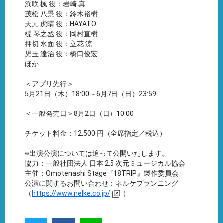
浜咲 楓 役：岩崎 真
茂松 八景 役：鈴木裕樹
天元 虎晴 役：HAYATO
楪 琴之丞 役：岡村直樹
押切 水面 役：立花 涼
児玉 達治 役：橋口俊宏
ほか
＜アプリ先行＞
5月21日（木）18:00～6月7日（日）23:59
＜一般発売日＞8月2日（日）10:00
チケット料金：12,500 円（全席指定／税込）
※出演公演については追って公開いたします。
協力：一般社団法人 日本 2.5 次元ミュージカル協会
主催：Omotenashi Stage『18TRIP』製作委員会
公演に関するお問い合わせ：ネルケプランニング
（
https://www.nelke.co.jp/
）