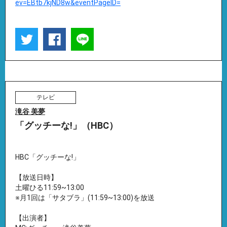
ev=EBtb7kjND8w&eventPageID=
テレビ
滝谷 美夢
「グッチーな!」（HBC）
HBC「グッチーな!」
【放送日時】
土曜ひる11:59~13:00
※月1回は「サタブラ」(11:59~13:00)を放送
【出演者】