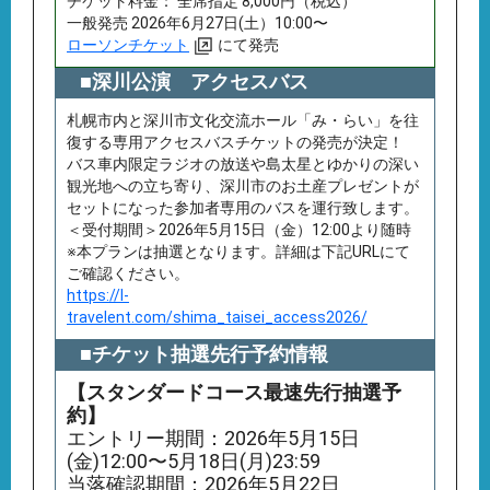
チケット料⾦： 全席指定 8,000円（税込）
一般発売 2026年6月27日(土）10:00〜
ローソンチケット
にて発売
■深川公演 アクセスバス
札幌市内と深川市文化交流ホール「み・らい」を往
復する専用アクセスバスチケットの発売が決定！
バス車内限定ラジオの放送や島太星とゆかりの深い
観光地への立ち寄り、深川市のお土産プレゼントが
セットになった参加者専用のバスを運行致します。
＜受付期間＞2026年5月15日（金）12:00より随時
※本プランは抽選となります。詳細は下記URLにて
ご確認ください。
https://l-
travelent.com/shima_taisei_access2026/
■チケット抽選先行予約情報
【スタンダードコース最速先行抽選予
約】
エントリー期間：2026年5月15日
(金)12:00〜5月18日(月)23:59
当落確認期間：2026年5月22日