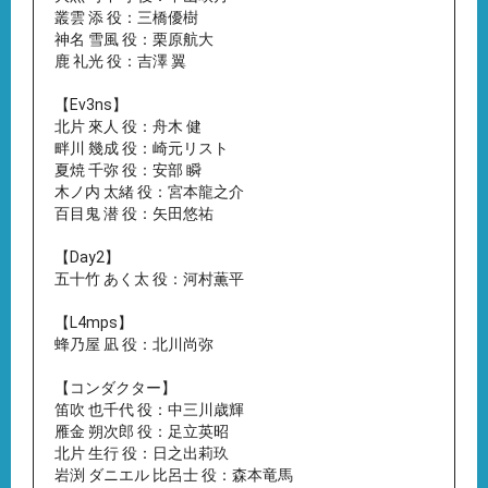
叢雲 添 役：三橋優樹
神名 雪風 役：栗原航大
鹿 礼光 役：吉澤 翼
【Ev3ns】
北片 來人 役：舟木 健
畔川 幾成 役：崎元リスト
夏焼 千弥 役：安部 瞬
木ノ内 太緒 役：宮本龍之介
百目鬼 潜 役：矢田悠祐
【Day2】
五十竹 あく太 役：河村薫平
【L4mps】
蜂乃屋 凪 役：北川尚弥
【コンダクター】
笛吹 也千代 役：中三川歳輝
雁金 朔次郎 役：足立英昭
北片 生行 役：日之出莉玖
岩渕 ダニエル 比呂士 役：森本竜馬