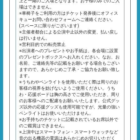
上と⼀緒のご⼊場となります。お⼦様のみでのご⼊
場はできません。
※車椅子をご利用の方はチケット発券後にオフィス
キューお問い合わせフォームへご連絡ください。
(スペースに限りがございます)
※主催者都合による公演中止以外の変更、払い戻し
は行いません。
※営利目的での転売禁止
※出演者へのプレゼントやお手紙は、各会場に設置
のプレゼントボックスへお入れください。なお、お
名前、ご連絡先等の記載をお願いする場合もござい
ますので、あらかじめご了承・ご協力をお願い致し
ます。
※うちわやペンライトを使用いただく際は周りのお
客様の視界を妨げないようご使用ください。うち
わ・応援ボードは胸の高さでご使用いただき、周り
のお客様へのご配慮をお願いいたします。公式グッ
ズ以外の応援グッズも使用可能ですが、光量の強い
ペンライトはお使いいただけません。
※お手持ちのチケットに記載されているお席以外で
のご鑑賞はできません。
※上演中はスマートフォン・スマートウォッチなど
音の出る機器の電源はあらかじめお切りいただく