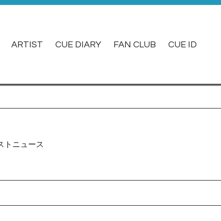
ARTIST
CUE DIARY
FAN CLUB
CUE ID
ストニュース