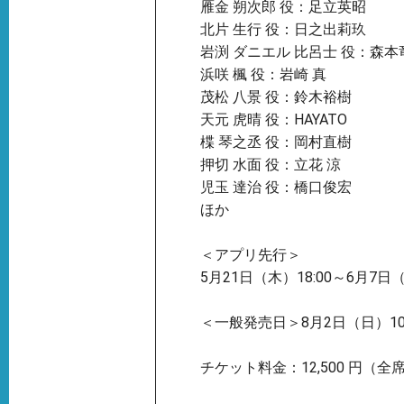
雁金 朔次郎 役：足立英昭
北片 生行 役：日之出莉玖
岩渕 ダニエル 比呂士 役：森本
浜咲 楓 役：岩崎 真
茂松 八景 役：鈴木裕樹
天元 虎晴 役：HAYATO
楪 琴之丞 役：岡村直樹
押切 水面 役：立花 涼
児玉 達治 役：橋口俊宏
ほか
＜アプリ先行＞
5月21日（木）18:00～6月7日（
＜一般発売日＞8月2日（日）10:
チケット料金：12,500 円（