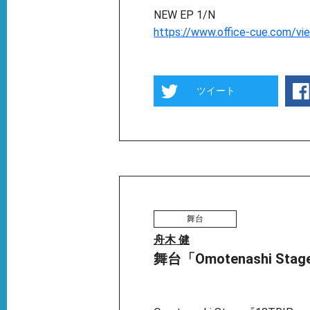
NEW EP 1/N
https://www.office-cue.com/vi
ツイート
舞台
舟木 健
舞台「Omotenashi Stag