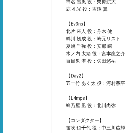
神名 雪風 役：栗原航大
鹿 礼光 役：吉澤 翼
【Ev3ns】
北片 來人 役：舟木 健
畔川 幾成 役：崎元リスト
夏焼 千弥 役：安部 瞬
木ノ内 太緒 役：宮本龍之介
百目鬼 潜 役：矢田悠祐
【Day2】
五十竹 あく太 役：河村薫平
【L4mps】
蜂乃屋 凪 役：北川尚弥
【コンダクター】
笛吹 也千代 役：中三川歳輝