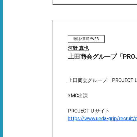
雑誌/書籍/WEB
河野 真也
上田商会グループ「PROJ
上田商会グループ「PROJECT 
※MC出演
PROJECT U サイト
https://www.ueda-gr.jp/recruit/