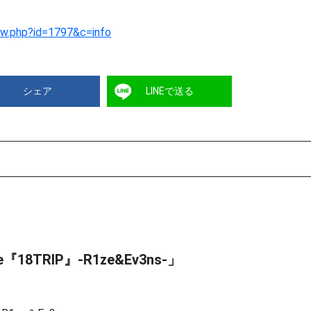
ew.php?id=1797&c=info
シェア
LINEで送る
e『18TRIP』-R1ze&Ev3ns-」