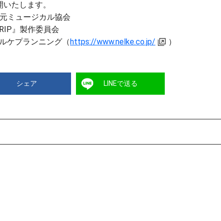
開いたします。
 次元ミュージカル協会
18TRIP』製作委員会
ルケプランニング（
https://www.nelke.co.jp/
）
シェア
LINEで送る