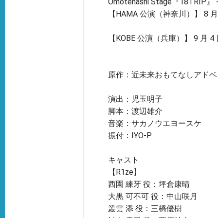
Omotenashi Stage『18TRIP』 
【HAMA 公演（神奈川）】 8 月
【KOBE 公演（兵庫）】 9 月 4 日（
原作：近未来おもてなしアドベン
演出：児玉明子
脚本：渡辺雄介
音楽：サカノウエヨースケ
振付：IYO-P
キャスト
【R1ze】
西園 練牙 役：坪倉康晴
大黒 可不可 役：中山咲月
叢雲 添 役：三橋優樹