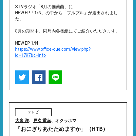
STVラジオ「8月の推薦曲」に
NEW EP「1/N」の中から「プルプル」が選出されまし
た。
8月の期間中、同局内各番組にてご紹介いただきます。
NEW EP 1/N
https://www.office-cue.com/view.php?
id=1797&c=info
テレビ
大泉 洋
、
戸次 重幸
、オクラホマ
「おにぎりあたためますか」（HTB）