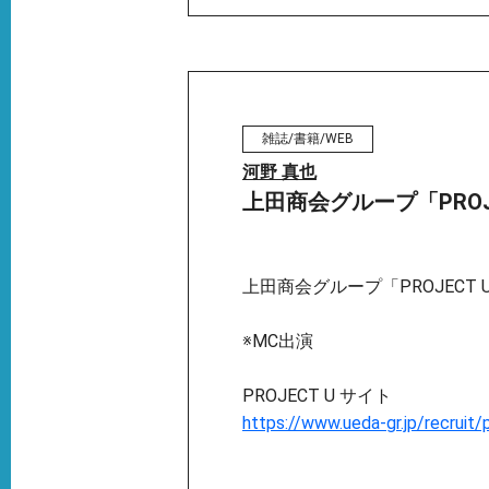
雑誌/書籍/WEB
河野 真也
上田商会グループ「PROJ
上田商会グループ「PROJECT 
※MC出演
PROJECT U サイト
https://www.ueda-gr.jp/recruit/