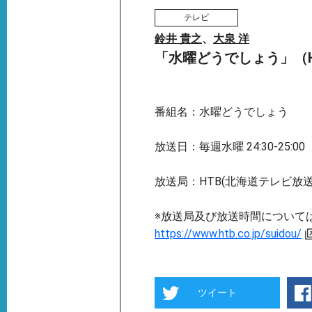
テレビ
鈴井 貴之
、
大泉 洋
「水曜どうでしょう」（H
番組名：水曜どうでしょう
放送日：毎週水曜 24:30-25:00
放送局：HTB(北海道テレビ放送
※放送局及び放送時間について
https://www.htb.co.jp/suidou/
ツイート