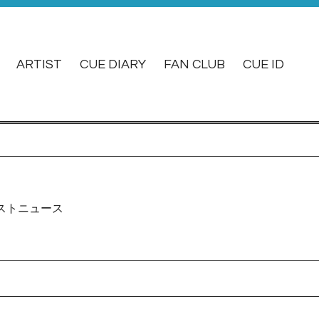
ARTIST
CUE DIARY
FAN CLUB
CUE ID
ストニュース