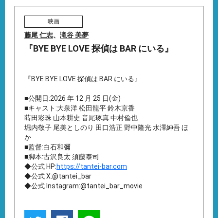
映画
藤尾 仁志
、
滝谷 美夢
『BYE BYE LOVE 探偵は BAR にいる』
『BYE BYE LOVE 探偵は BAR にいる』
■公開日:2026 年 12 月 25 日(金)
■キャスト:大泉洋 松田龍平 鈴木京香
蒔田彩珠 山本耕史 音尾琢真 中村倫也
堀内敬子 尾美としのり 田口浩正 野中隆光 水澤紳吾 ほ
か
■監督:白石和彌
■脚本:古沢良太 須藤泰司
◆公式 HP:
https://tantei-bar.com
◆公式 X:@tantei_bar
◆公式 Instagram:@tantei_bar_movie