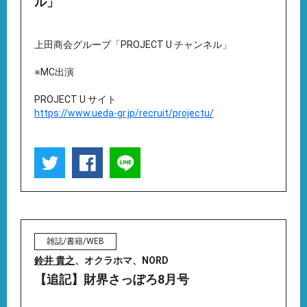
ル」
上田商会グループ「PROJECT U チャンネル」
※MC出演
PROJECT U サイト
https://www.ueda-gr.jp/recruit/projectu/
雑誌/書籍/WEB
鈴井 貴之
、オクラホマ、NORD
【追記】財界さっぽろ8月号