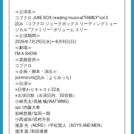
≪公演名≫
コブクロ JUKE BOX reading musical“FAMILY”vol.3
読み︓コブクロ ジュークボックス リーディングミュー
ジカル “ファミリー” ボリューム スリー
≪公演期間≫
2026年7⽉29⽇(⽔)〜8⽉9⽇(⽇)
≪劇場≫
IʼM A SHOW
≪楽曲提供≫
コブクロ
≪企画・脚本・演出≫
yorimicchi(読み︓よりみっち)
≪出演≫
※⽇替わりキャスト22名
※出演⽇順（出演⽇内、50⾳順）
⼩林亮太/髙橋 颯(WATWING)
spi /内藤⼤希
岩崎悠雅/塩⽥⼀期
⼩⻄成弥/⽥村升吾
瀧原 光（NORD）/平松賢⼈（BOYS AND MEN）
瀧澤 翼 /和⽥琢磨