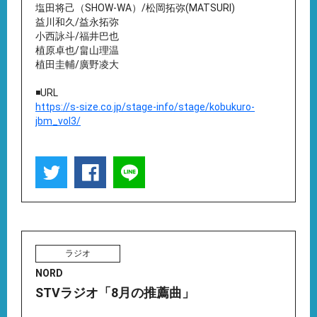
塩⽥将⼰（SHOW-WA）/松岡拓弥(MATSURI)
益川和久/益永拓弥
⼩⻄詠⽃/福井巴也
植原卓也/畠⼭理温
植⽥圭輔/廣野凌⼤
◾️URL
https://s-size.co.jp/stage-info/stage/kobukuro-
jbm_vol3/
ラジオ
NORD
STVラジオ「8月の推薦曲」