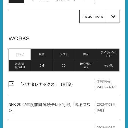
read more
WORKS
ライブ/イベ
テレビ
映画
ラジオ
舞台
ント
雑誌/書
DVD/Blu-
CM
CD
その他
籍/WEB
ray
木曜深夜
「ハナタレナックス」（HTB）
24:15-24:45
NHK 2027年度前期 連続テレビ小説「巡るスワ
2026年08月
ン」
04日
2026年06月