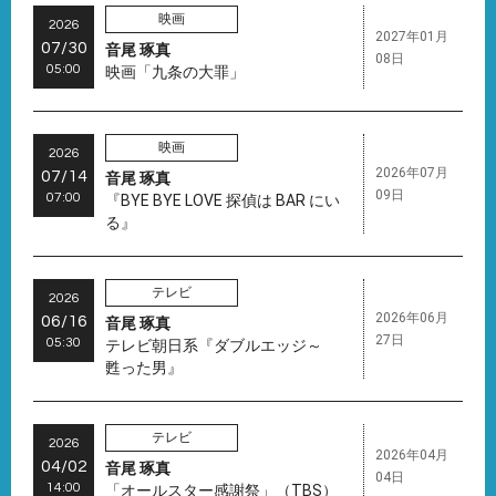
映画
2026
2027年01月
07/30
音尾 琢真
08日
05:00
映画「九条の大罪」
映画
2026
2026年07月
07/14
音尾 琢真
09日
07:00
『BYE BYE LOVE 探偵は BAR にい
る』
テレビ
2026
2026年06月
06/16
音尾 琢真
27日
05:30
テレビ朝日系『ダブルエッジ～
甦った男』
テレビ
2026
2026年04月
04/02
音尾 琢真
04日
14:00
「オールスター感謝祭」（TBS）