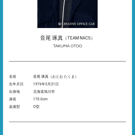
音尾 琢真
（TEAM NACS）
TAKUMA OTOO
名前
音尾 琢真（おとお たくま）
生年月日
1976年3月21日
出身地
北海道旭川市
身長
170.0cm
血液型
O型