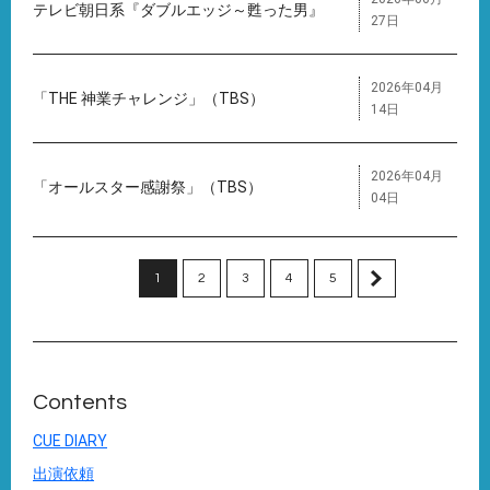
テレビ朝日系『ダブルエッジ～甦った男』
27日
2026年04月
「THE 神業チャレンジ」（TBS）
14日
2026年04月
「オールスター感謝祭」（TBS）
04日
1
2
3
4
5
Contents
CUE DIARY
出演依頼