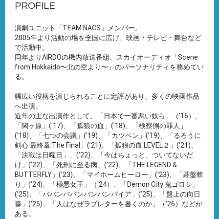
PROFILE
演劇ユニット「TEAM NACS」メンバー。
2005年より活動の場を全国に広げ、映画・テレビ・舞台など
で活動中。
同年よりAIRDOの機内放送番組、スカイオーディオ「Scene
from Hokkaido〜北の空より〜」のパーソナリティを務めてい
る。
幅広い役柄を演じられることに定評があり、多くの映画作品
へ出演。
近年の主な出演作として、「日本で一番悪い奴ら」（'16）、
「関ヶ原」('17)、「孤狼の血」(’18)、「検察側の罪人」
(’18)、「七つの会議」(’19)、「カツベン」(’19)、「るろうに
剣心 最終章 The Final」(’21)、「孤狼の血 LEVEL２」(’21)、
「決戦は日曜日」、(’22)、「今はちょっと、ついてないだ
け」(’22)、「死刑に至る病」(’22)、「THE LEGEND &
BUTTERFLY」(’23)、「マイホームヒーロー」(’23)、「碁盤斬
り」(’24)、「極悪女王」（'24）、「Demon City ⻤ゴロシ」
(ʼ25)、「ババンババンバンバンパイア」(ʼ25)、「盤上の向⽇
葵」(ʼ25)、「人はなぜラブレターを書くのか」（ʼ26）などが
ある。