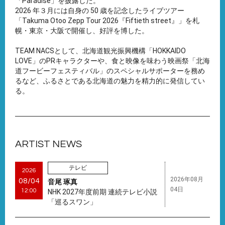
「Paradise」を披露した。
2026 年３⽉には⾃⾝の 50 歳を記念したライブツアー
「Takuma Otoo Zepp Tour 2026『Fiftieth street』」を札
幌・東京・⼤阪で開催し、好評を博した。
TEAM NACSとして、北海道観光振興機構「HOKKAIDO
LOVE」のPRキャラクターや、食と映像を味わう映画祭「北海
道フービーフェスティバル」のスペシャルサポーターを務め
るなど、ふるさとである北海道の魅力を精力的に発信してい
る。
ARTIST NEWS
テレビ
2026
2026年08月
08/04
音尾 琢真
04日
12:00
NHK 2027年度前期 連続テレビ小説
「巡るスワン」