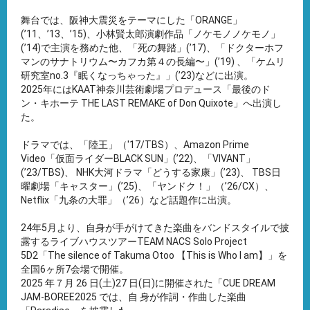
舞台では、阪神大震災をテーマにした「ORANGE」
(’11、’13、’15)、小林賢太郎演劇作品「ノケモノノケモノ」
(’14)で主演を務めた他、「死の舞踏」(’17)、「ドクターホフ
マンのサナトリウム〜カフカ第４の長編〜」(’19) 、「ケムリ
研究室no.3『眠くなっちゃった』」(’23)などに出演。
2025年にはKAAT神奈川芸術劇場プロデュース「最後のド
ン・キホーテ THE LAST REMAKE of Don Quixote」へ出演し
た。
ドラマでは、「陸王」（'17/TBS）、Amazon Prime
Video「仮面ライダーBLACK SUN」(’22)、「VIVANT」
(’23/TBS)、 NHK大河ドラマ「どうする家康」(’23)、 TBS日
曜劇場「キャスター」(ʼ25)、「ヤンドク！」（’26/CX）、
Netflix「九条の大罪」（’26）など話題作に出演。
24年5月より、自身が手がけてきた楽曲をバンドスタイルで披
露するライブハウスツアーTEAM NACS Solo Project
5D2「The silence of Takuma Otoo 【This is Who I am】」を
全国6ヶ所7会場で開催。
2025 年７⽉ 26 ⽇(⼟)27 ⽇(⽇)に開催された「CUE DREAM
JAM-BOREE2025 では、⾃ ⾝が作詞・作曲した楽曲