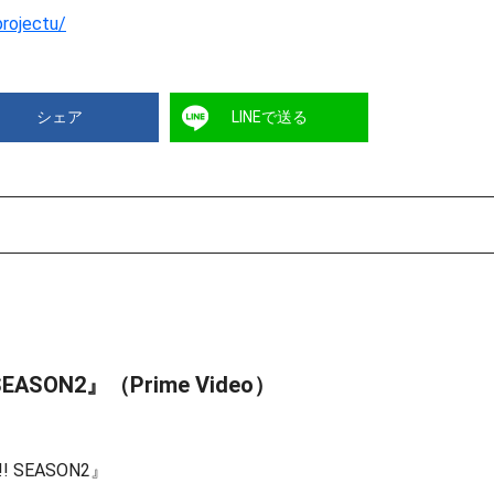
projectu/
シェア
LINEで送る
SON2』（Prime Video）
SEASON2』