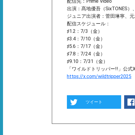
配信先：Prime Video
出演：髙地優吾（SixTONES）
ジュニア出演者：菅⽥琳寧、元
配信スケジュール：
♯1.2：7/3（金）
♯3.4：7/10（金）
♯5.6：7/17（金）
♯7.8：7/24（金）
♯9.10：7/31（金）
「ワイルドトリッパー!!」公式
https://x.com/wildtripper2025
ツイート