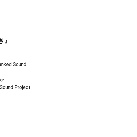
き』
ed Sound
か
 Sound Project