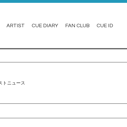
ARTIST
CUE DIARY
FAN CLUB
CUE ID
ストニュース