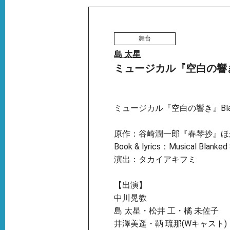
舞台
島 太星
ミュージカル『空白の響
ミュージカル『空白の響き』Blank
原作：谷崎潤一郎『春琴抄』ほ
Book & lyrics：Musical Blanked
演出：タカイアキフミ
【出演】
中川晃教
島 太星・松井 工・橘 未佐子
井澤美遥・鞆 琉那(Wキャスト)