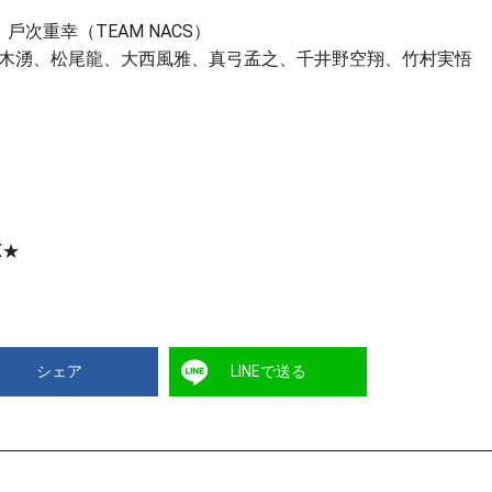
、⼾次重幸（TEAM NACS）
⽊湧、松尾⿓、⼤⻄⾵雅、真⼸孟之、千井野空翔、⽵村実悟
X★
シェア
LINEで送る