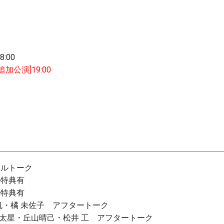
8:00
[追加公演]19:00
シャルトーク
ール特典有
ール特典有
風涼帆・橘 未佐子 アフタートーク
教・島 太星・丘山晴己・松井 工 アフタートーク