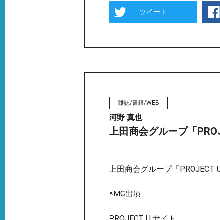
ツイート
雑誌/書籍/WEB
河野 真也
上田商会グループ「PROJ
上田商会グループ「PROJECT 
※MC出演
PROJECT U サイト