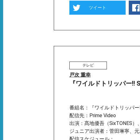
ツイート
テレビ
戸次 重幸
『ワイルドトリッパー!! SEA
番組名：『ワイルドトリッパー!! 
配信先：Prime Video
出演：髙地優吾（SixTONES）
ジュニア出演者：菅⽥琳寧、元
配信スケジュール：