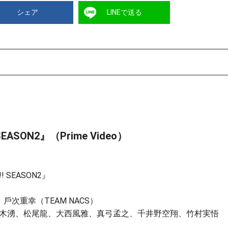
シェア
LINEで送る
SON2』（Prime Video）
SEASON2』
、⼾次重幸（TEAM NACS）
⽊湧、松尾⿓、⼤⻄⾵雅、真⼸孟之、千井野空翔、⽵村実悟