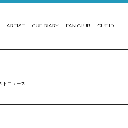
ARTIST
CUE DIARY
FAN CLUB
CUE ID
ストニュース