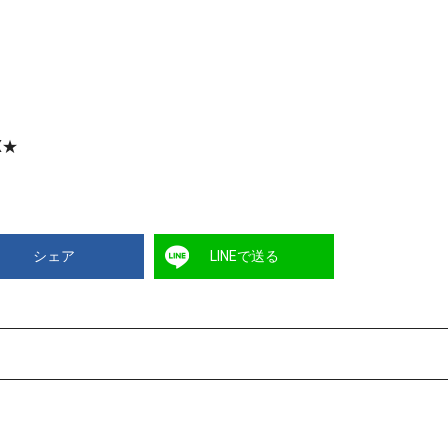
X★
シェア
LINEで送る