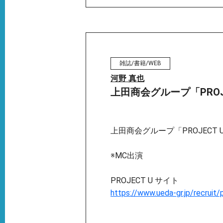
雑誌/書籍/WEB
河野 真也
上田商会グループ「PROJ
上田商会グループ「PROJECT 
※MC出演
PROJECT U サイト
https://www.ueda-gr.jp/recruit/