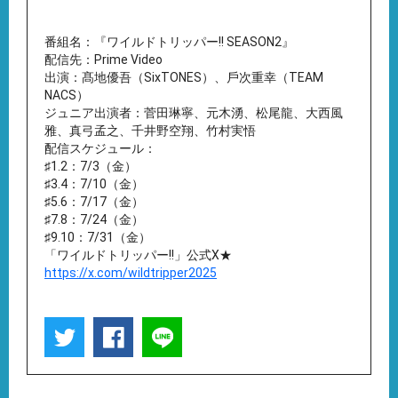
番組名：『ワイルドトリッパー!! SEASON2』
配信先：Prime Video
出演：髙地優吾（SixTONES）、⼾次重幸（TEAM
NACS）
ジュニア出演者：菅⽥琳寧、元⽊湧、松尾⿓、⼤⻄⾵
雅、真⼸孟之、千井野空翔、⽵村実悟
配信スケジュール：
♯1.2：7/3（金）
♯3.4：7/10（金）
♯5.6：7/17（金）
♯7.8：7/24（金）
♯9.10：7/31（金）
「ワイルドトリッパー!!」公式X★
https://x.com/wildtripper2025