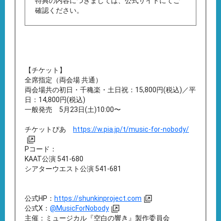
特典の内容につきましては、公式サイトにてご
確認ください。
【チケット】
全席指定（両会場 共通）
両会場共の初日・千穐楽・土日祝：15,800円(税込)／平
日：14,800円(税込)
一般発売 5月23日(土)10:00〜
チケットぴあ
https://w.pia.jp/t/music-for-nobody/
Pコード：
KAAT公演 541-680
シアターウエスト公演 541-681
公式HP：
https://shunkinproject.com
公式X：
@MusicForNobody
主催：ミュージカル『空白の響き』製作委員会