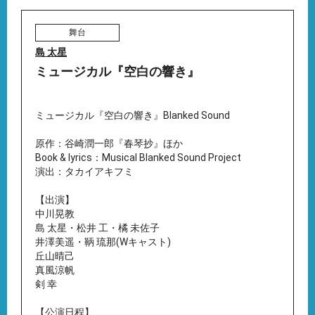
舞台
島 太星
ミュージカル『空白の響き』
ミュージカル『空白の響き』Blanked Sound
原作：谷崎潤一郎『春琴抄』ほか
Book & lyrics：Musical Blanked Sound Project
演出：タカイアキフミ
【出演】
中川晃教
島 太星・松井 工・橘 未佐子
井澤美遥・鞆 琉那(Wキャスト)
丘山晴己
真風涼帆
剣 幸
【公演日程】