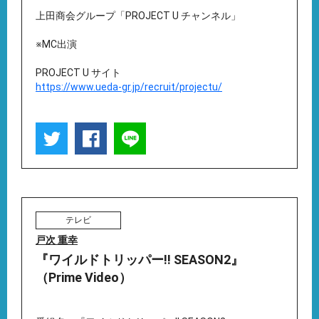
上田商会グループ「PROJECT U チャンネル」
※MC出演
PROJECT U サイト
https://www.ueda-gr.jp/recruit/projectu/
テレビ
戸次 重幸
『ワイルドトリッパー!! SEASON2』
（Prime Video）