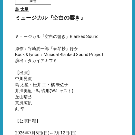
舞台
島 太星
ミュージカル『空白の響き』
ミュージカル『空白の響き』Blanked Sound
原作：谷崎潤一郎『春琴抄』ほか
Book & lyrics：Musical Blanked Sound Project
演出：タカイアキフミ
【出演】
中川晃教
島 太星・松井 工・橘 未佐子
井澤美遥・鞆 琉那(Wキャスト)
丘山晴己
真風涼帆
剣 幸
【公演日程】
2026年7月5日(日)～7月12日(日)