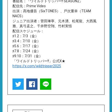
番組名：『ワイルドトリッパー!! SEASON2』
配信先：Prime Video
出演：髙地優吾（SixTONES）、⼾次重幸（TEAM
NACS）
ジュニア出演者：菅⽥琳寧、元⽊湧、松尾⿓、⼤⻄⾵
雅、真⼸孟之、千井野空翔、⽵村実悟
配信スケジュール：
♯1.2：7/3（金）
♯3.4：7/10（金）
♯5.6：7/17（金）
♯7.8：7/24（金）
♯9.10：7/31（金）
「ワイルドトリッパー!!」公式X★
https://x.com/wildtripper2025