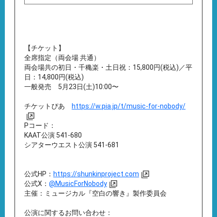
【チケット】
全席指定（両会場 共通）
両会場共の初日・千穐楽・土日祝：15,800円(税込)／平
日：14,800円(税込)
一般発売 5月23日(土)10:00〜
チケットぴあ
https://w.pia.jp/t/music-for-nobody/
Pコード：
KAAT公演 541-680
シアターウエスト公演 541-681
公式HP：
https://shunkinproject.com
公式X：
@MusicForNobody
主催：ミュージカル『空白の響き』製作委員会
公演に関するお問い合わせ：