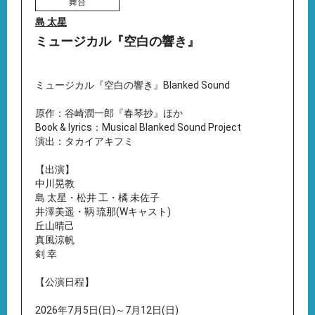
舞台
島 太星
ミュージカル『空白の響き』
ミュージカル『空白の響き』Blanked Sound
原作：谷崎潤一郎『春琴抄』ほか
Book & lyrics：Musical Blanked Sound Project
演出：タカイアキフミ
【出演】
中川晃教
島 太星・松井 工・橘 未佐子
井澤美遥・鞆 琉那(Wキャスト)
丘山晴己
真風涼帆
剣 幸
【公演日程】
2026年7月5日(日)～7月12日(日)