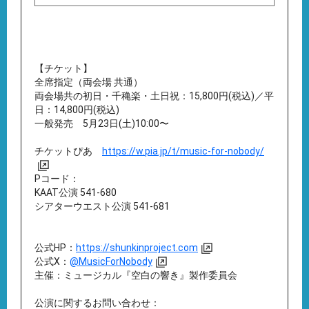
【チケット】
全席指定（両会場 共通）
両会場共の初日・千穐楽・土日祝：15,800円(税込)／平
日：14,800円(税込)
一般発売 5月23日(土)10:00〜
チケットぴあ
https://w.pia.jp/t/music-for-nobody/
Pコード：
KAAT公演 541-680
シアターウエスト公演 541-681
公式HP：
https://shunkinproject.com
公式X：
@MusicForNobody
主催：ミュージカル『空白の響き』製作委員会
公演に関するお問い合わせ：