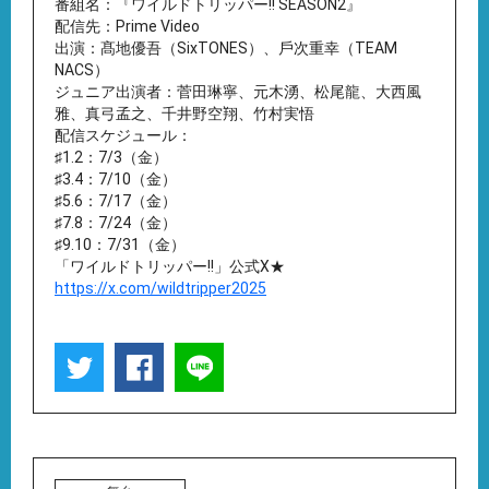
番組名：『ワイルドトリッパー!! SEASON2』
配信先：Prime Video
出演：髙地優吾（SixTONES）、⼾次重幸（TEAM
NACS）
ジュニア出演者：菅⽥琳寧、元⽊湧、松尾⿓、⼤⻄⾵
雅、真⼸孟之、千井野空翔、⽵村実悟
配信スケジュール：
♯1.2：7/3（金）
♯3.4：7/10（金）
♯5.6：7/17（金）
♯7.8：7/24（金）
♯9.10：7/31（金）
「ワイルドトリッパー!!」公式X★
https://x.com/wildtripper2025