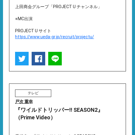
上田商会グループ「PROJECT U チャンネル」
※MC出演
PROJECT U サイト
https://www.ueda-gr.jp/recruit/projectu/
テレビ
戸次 重幸
『ワイルドトリッパー!! SEASON2』
（Prime Video）