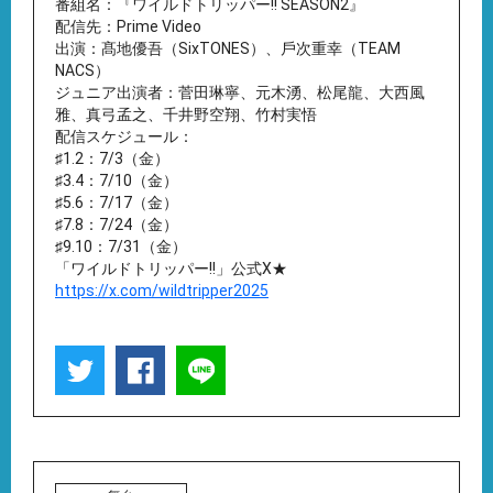
番組名：『ワイルドトリッパー!! SEASON2』
配信先：Prime Video
出演：髙地優吾（SixTONES）、⼾次重幸（TEAM
NACS）
ジュニア出演者：菅⽥琳寧、元⽊湧、松尾⿓、⼤⻄⾵
雅、真⼸孟之、千井野空翔、⽵村実悟
配信スケジュール：
♯1.2：7/3（金）
♯3.4：7/10（金）
♯5.6：7/17（金）
♯7.8：7/24（金）
♯9.10：7/31（金）
「ワイルドトリッパー!!」公式X★
https://x.com/wildtripper2025