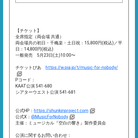
【チケット】
全席指定（両会場 共通）
両会場共の初日・千穐楽・土日祝：15,800円(税込)／平
日：14,800円(税込)
一般発売 5月23日(土)10:00〜
チケットぴあ
https://w.pia.jp/t/music-for-nobody/
Pコード：
KAAT公演 541-680
シアターウエスト公演 541-681
公式HP：
https://shunkinproject.com
公式X：
@MusicForNobody
主催：ミュージカル『空白の響き』製作委員会
公演に関するお問い合わせ：