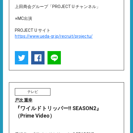
上田商会グループ「PROJECT U チャンネル」
※MC出演
PROJECT U サイト
https://www.ueda-gr.jp/recruit/projectu/
テレビ
戸次 重幸
『ワイルドトリッパー!! SEASON2』
（Prime Video）