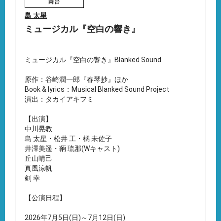
舞台
島 太星
ミュージカル『空白の響き』
ミュージカル『空白の響き』Blanked Sound
原作：谷崎潤一郎『春琴抄』ほか
Book & lyrics：Musical Blanked Sound Project
演出：タカイアキフミ
【出演】
中川晃教
島 太星・松井 工・橘 未佐子
井澤美遥・鞆 琉那(Wキャスト)
丘山晴己
真風涼帆
剣 幸
【公演日程】
2026年7月5日(日)～7月12日(日)