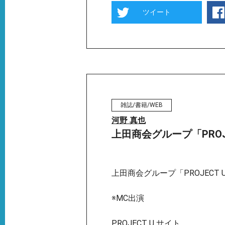
ツイート
雑誌/書籍/WEB
河野 真也
上田商会グループ「PROJ
上田商会グループ「PROJECT 
※MC出演
PROJECT U サイト