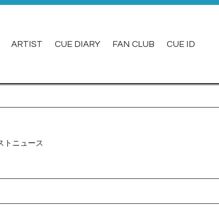
ARTIST
CUE DIARY
FAN CLUB
CUE ID
ストニュース