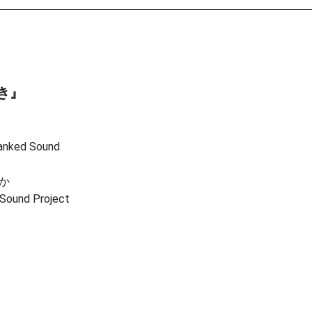
き』
ed Sound
か
 Sound Project