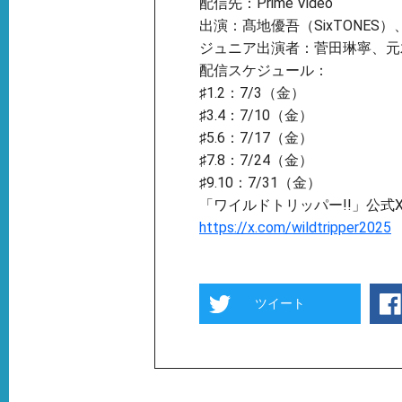
配信先：Prime Video
出演：髙地優吾（SixTONES）
ジュニア出演者：菅⽥琳寧、元
配信スケジュール：
♯1.2：7/3（金）
♯3.4：7/10（金）
♯5.6：7/17（金）
♯7.8：7/24（金）
♯9.10：7/31（金）
「ワイルドトリッパー!!」公式
https://x.com/wildtripper2025
ツイート