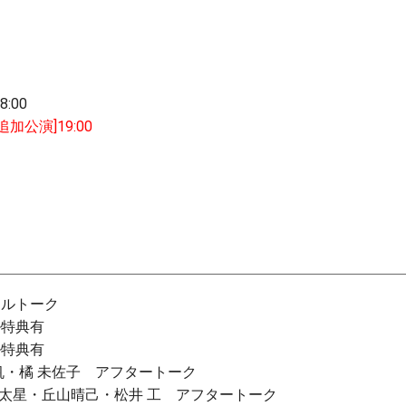
8:00
[追加公演]19:00
シャルトーク
ール特典有
ール特典有
風涼帆・橘 未佐子 アフタートーク
教・島 太星・丘山晴己・松井 工 アフタートーク