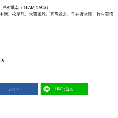
、⼾次重幸（TEAM NACS）
⽊湧、松尾⿓、⼤⻄⾵雅、真⼸孟之、千井野空翔、⽵村実悟
X★
シェア
LINEで送る