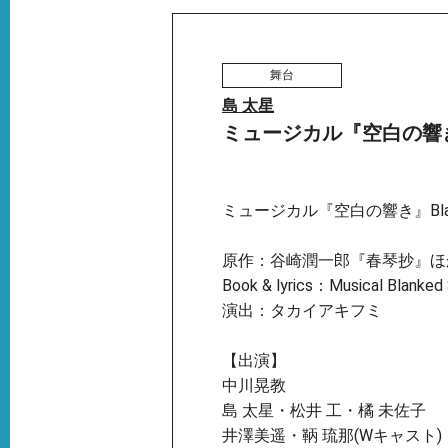
舞台
島 太星
ミュージカル『空白の響
ミュージカル『空白の響き』Blank
原作：谷崎潤一郎『春琴抄』ほ
Book & lyrics：Musical Blanked
演出：タカイアキフミ
【出演】
中川晃教
島 太星・松井 工・橘 未佐子
井澤美遥・鞆 琉那(Wキャスト)