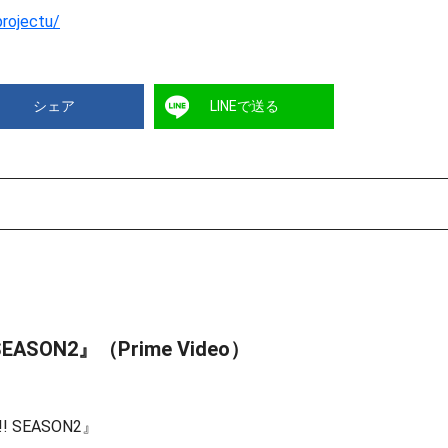
projectu/
シェア
LINEで送る
SON2』（Prime Video）
SEASON2』