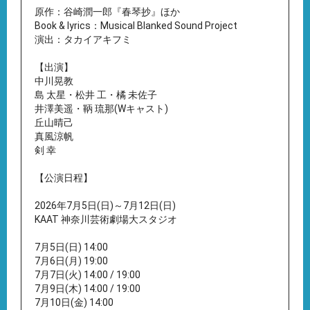
原作：谷崎潤一郎『春琴抄』ほか
Book & lyrics：Musical Blanked Sound Project
演出：タカイアキフミ
【出演】
中川晃教
島 太星・松井 工・橘 未佐子
井澤美遥・鞆 琉那(Wキャスト)
丘山晴己
真風涼帆
剣 幸
【公演日程】
2026年7月5日(日)～7月12日(日)
KAAT 神奈川芸術劇場大スタジオ
7月5日(日) 14:00
7月6日(月) 19:00
7月7日(火) 14:00 / 19:00
7月9日(木) 14:00 / 19:00
7月10日(金) 14:00