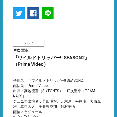
テレビ
戸次 重幸
『ワイルドトリッパー!! SEASON2』
（Prime Video）
番組名：『ワイルドトリッパー!! SEASON2』
配信先：Prime Video
出演：髙地優吾（SixTONES）、⼾次重幸（TEAM
NACS）
ジュニア出演者：菅⽥琳寧、元⽊湧、松尾⿓、⼤⻄⾵
雅、真⼸孟之、千井野空翔、⽵村実悟
配信スケジュール：