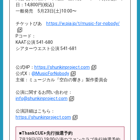
日：14,800円(税込)
一般発売 5月23日(土)10:00〜
チケットぴあ
https://w.pia.jp/t/music-for-nobody/
Pコード：
KAAT公演 541-680
シアターウエスト公演 541-681
公式HP：
https://shunkinproject.com
公式X：
@MusicForNobody
主催：ミュージカル『空白の響き』製作委員会
公演に関するお問い合わせ：
info@shunkinproject.com
公演詳細はこちら：
https://shunkinproject.com
■ThankCUE+先行抽選予約
7月19日(日) 19:00公演のファンクラブ先行抽選予約