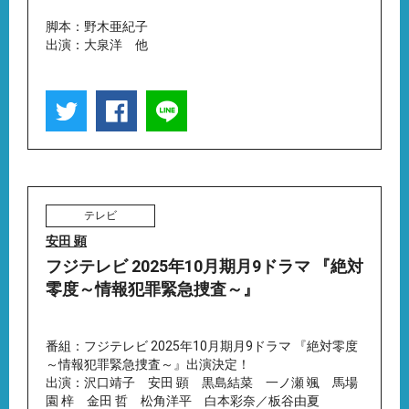
脚本：野木亜紀子
出演：大泉洋 他
テレビ
安田 顕
フジテレビ 2025年10月期月9ドラマ 『絶対
零度～情報犯罪緊急捜査～』
番組：フジテレビ 2025年10月期月9ドラマ 『絶対零度
～情報犯罪緊急捜査～』出演決定！
出演：沢口靖子 安田 顕 黒島結菜 一ノ瀬 颯 馬場
園 梓 金田 哲 松角洋平 白本彩奈／板谷由夏