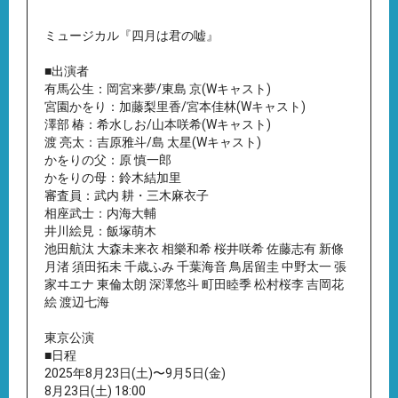
ミュージカル『四月は君の嘘』
■出演者
有馬公生：岡宮来夢/東島 京(Wキャスト)
宮園かをり：加藤梨里香/宮本佳林(Wキャスト)
澤部 椿：希水しお/山本咲希(Wキャスト)
渡 亮太：吉原雅斗/島 太星(Wキャスト)
かをりの父：原 慎一郎
かをりの母：鈴木結加里
審査員：武内 耕・三木麻衣子
相座武士：内海大輔
井川絵見：飯塚萌木
池田航汰 大森未来衣 相樂和希 桜井咲希 佐藤志有 新條
月渚 須田拓未 千歳ふみ 千葉海音 鳥居留圭 中野太一 張
家ヰエナ 東倫太朗 深澤悠斗 町田睦季 松村桜李 吉岡花
絵 渡辺七海
東京公演
■日程
2025年8月23日(土)〜9月5日(金)
8月23日(土) 18:00