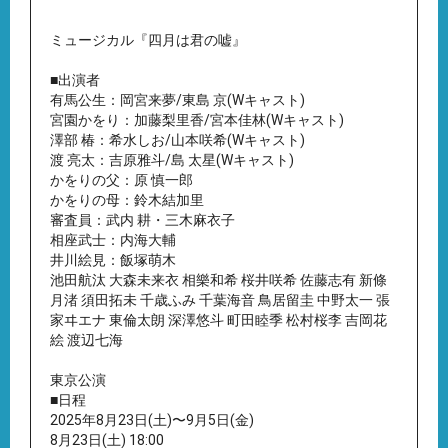
ミュージカル『四月は君の嘘』
■出演者
有馬公生：岡宮来夢/東島 京(Wキャスト)
宮園かをり：加藤梨里香/宮本佳林(Wキャスト)
澤部 椿：希水しお/山本咲希(Wキャスト)
渡 亮太：吉原雅斗/島 太星(Wキャスト)
かをりの父：原 慎一郎
かをりの母：鈴木結加里
審査員：武内 耕・三木麻衣子
相座武士：内海大輔
井川絵見：飯塚萌木
池田航汰 大森未来衣 相樂和希 桜井咲希 佐藤志有 新條
月渚 須田拓未 千歳ふみ 千葉海音 鳥居留圭 中野太一 張
家ヰエナ 東倫太朗 深澤悠斗 町田睦季 松村桜李 吉岡花
絵 渡辺七海
東京公演
■日程
2025年8月23日(土)〜9月5日(金)
8月23日(土) 18:00