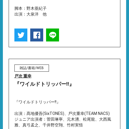
脚本：野木亜紀子
出演：大泉洋 他
雑誌/書籍/WEB
戸次 重幸
『ワイルドトリッパー!!』
『ワイルドトリッパー!!』
出演：髙地優吾(SixTONES)、⼾次重幸(TEAM NACS)
ジュニア出演者：菅⽥琳寧、元⽊湧、松尾⿓、⼤⻄⾵
雅、真⼸孟之、千井野空翔、⽵村実悟