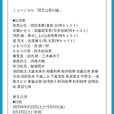
ミュージカル『四月は君の嘘』
■出演者
有馬公生：岡宮来夢/東島 京(Wキャスト)
宮園かをり：加藤梨里香/宮本佳林(Wキャスト)
澤部 椿：希水しお/山本咲希(Wキャスト)
渡 亮太：吉原雅斗/島 太星(Wキャスト)
かをりの父：原 慎一郎
かをりの母：鈴木結加里
審査員：武内 耕・三木麻衣子
相座武士：内海大輔
井川絵見：飯塚萌木
池田航汰 大森未来衣 相樂和希 桜井咲希 佐藤志有 新條
月渚 須田拓未 千歳ふみ 千葉海音 鳥居留圭 中野太一 張
家ヰエナ 東倫太朗 深澤悠斗 町田睦季 松村桜李 吉岡花
絵 渡辺七海
東京公演
■日程
2025年8月23日(土)〜9月5日(金)
8月23日(土) 18:00