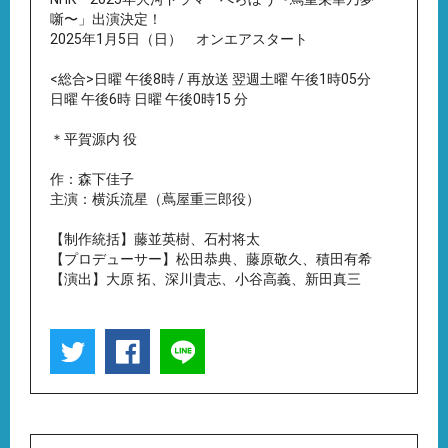
噺〜」出演決定！
2025年1月5日（日） オンエアスタート
<総合>日曜 午後8時 / 再放送 翌週土曜 午後1時05分
日曜 午後6時
日曜 午後0時15 分
＊平賀源内 役
作：森下佳子
主演：横浜流星（蔦屋重三郎役）
【制作統括】藤並英樹、石村将太
【プロデューサー】松田恭典、藤原敬久、積田有希
【演出】大原 拓、深川貴志、小谷高義、新田真三