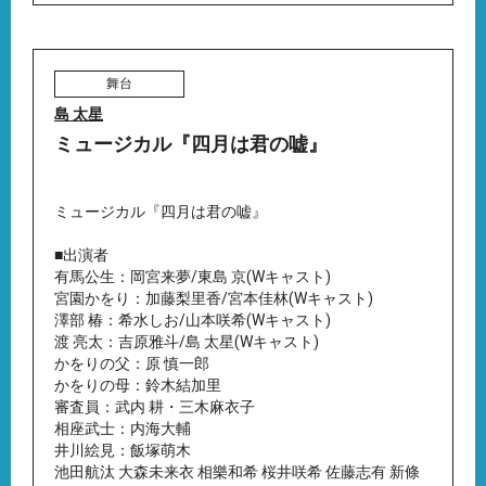
舞台
島 太星
ミュージカル『四月は君の嘘』
ミュージカル『四月は君の嘘』
■出演者
有馬公生：岡宮来夢/東島 京(Wキャスト)
宮園かをり：加藤梨里香/宮本佳林(Wキャスト)
澤部 椿：希水しお/山本咲希(Wキャスト)
渡 亮太：吉原雅斗/島 太星(Wキャスト)
かをりの父：原 慎一郎
かをりの母：鈴木結加里
審査員：武内 耕・三木麻衣子
相座武士：内海大輔
井川絵見：飯塚萌木
池田航汰 大森未来衣 相樂和希 桜井咲希 佐藤志有 新條