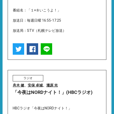
番組名：「１×８いこうよ！」
放送日：毎週日曜 16:55-17:25
放送局：STV（札幌テレビ放送）
ラジオ
舟木 健
、
安保 卓城
、
瀧原 光
「今夜はNORDナイト！」(HBCラジオ)
HBCラジオ「今夜はNORDナイト！」