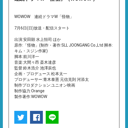
WOWOW 連続ドラマW「怪物」
7月6日(日)放送・配信スタート
出演:安田顕 水上恒司 ほか
原作:「怪物」(制作・著作:SLL JOONGANG Co.,Ltd 脚本:
キム・スジン作家)
脚本:前川洋一
音楽:大間々昂 斎木達彦
監督:鈴木浩介 池澤辰也
企画・プロデュース:松本太一
プロデューサー:⻘木泰憲 元信克則 河添太
制作プロダクション:ユニオン映画
制作協力:Orange
製作著作:WOWOW