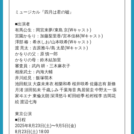
ミュージカル『四月は君の嘘』
■出演者
有馬公生：岡宮来夢/東島 京(Wキャスト)
宮園かをり：加藤梨里香/宮本佳林(Wキャスト)
澤部 椿：希水しお/山本咲希(Wキャスト)
渡 亮太：吉原雅斗/島 太星(Wキャスト)
かをりの父：原 慎一郎
かをりの母：鈴木結加里
審査員：武内 耕・三木麻衣子
相座武士：内海大輔
井川絵見：飯塚萌木
池田航汰 大森未来衣 相樂和希 桜井咲希 佐藤志有 新條
月渚 須田拓未 千歳ふみ 千葉海音 鳥居留圭 中野太一 張
家ヰエナ 東倫太朗 深澤悠斗 町田睦季 松村桜李 吉岡花
絵 渡辺七海
東京公演
■日程
2025年8月23日(土)〜9月5日(金)
8月23日(土) 18:00