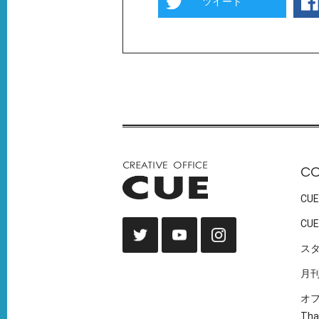
ツイート
C
CUE
CUE
ス
月
オ
Tha