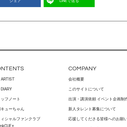
シェア
LINEで送る
ONTENTS
COMPANY
 ARTIST
会社概要
 DIARY
このサイトについて
タッフノート
出演・講演依頼 イベント企画制
刊キューちゃん
新人タレント募集について
フィシャルファンクラブ
応援してくださる皆様へのお願
nkCUE+