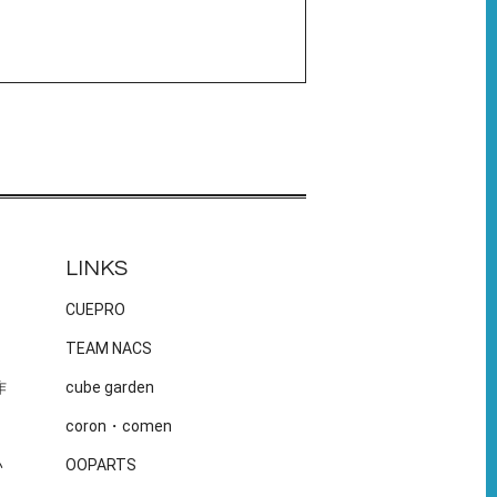
LINKS
CUEPRO
TEAM NACS
作
cube garden
coron・comen
い
OOPARTS