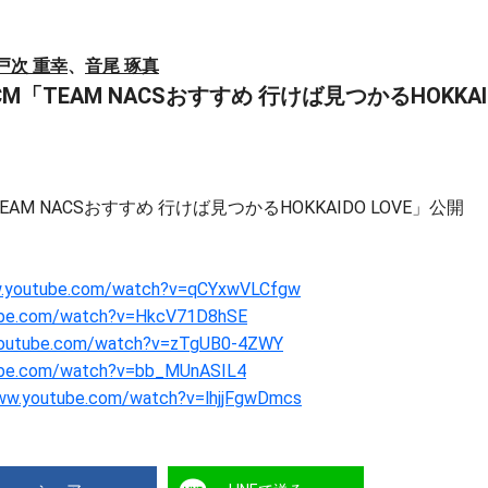
戸次 重幸
、
音尾 琢真
」新CM「TEAM NACSおすすめ 行けば見つかるHOKKAI
「TEAM NACSおすすめ 行けば見つかるHOKKAIDO LOVE」公開
。
w.youtube.com/watch?v=qCYxwVLCfgw
ube.com/watch?v=HkcV71D8hSE
youtube.com/watch?v=zTgUB0-4ZWY
ube.com/watch?v=bb_MUnASIL4
www.youtube.com/watch?v=lhjjFgwDmcs