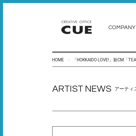
COMPANY
HOME
「HOKKAIDO LOVE!」新CM「T
ARTIST NEWS
アーティ