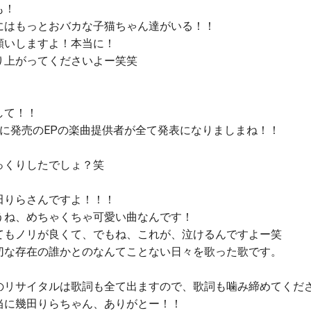
も！
にはもっとおバカな子猫ちゃん達がいる！！
願いしますよ！本当に！
り上がってくださいよー笑笑
して！！
月に発売のEPの楽曲提供者が全て発表になりましまね！！
っくりしたでしょ？笑
田りらさんですよ！！！
うね、めちゃくちゃ可愛い曲なんです！
てもノリが良くて、でもね、これが、泣けるんですよー笑
切な存在の誰かとのなんてことない日々を歌った歌です。
のリサイタルは歌詞も全て出ますので、歌詞も噛み締めてくだ
当に幾田りらちゃん、ありがとー！！