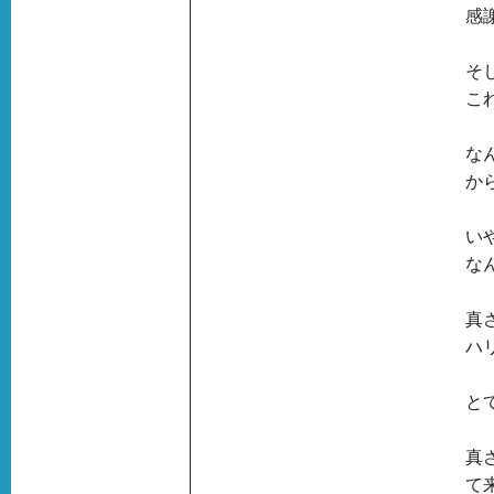
感
そ
こ
な
か
い
な
真
ハ
と
真
て