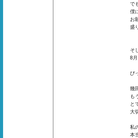
で
僕
お
盛
そ
8
び
幾
も
と
大
私
本