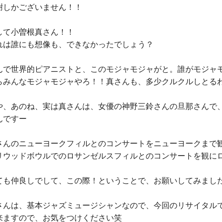
謝しかございません！！
して小曽根真さん！！
れは誰にも想像も、できなかったでしょう？
んで世界的ピアニストと、このモジャモジャがと。誰がモジャ
らみんなモジャモジャやろ！！真さんも、多少クルクルしとる
や、あのね、実は真さんは、女優の神野三鈴さんの旦那さんで
んですー
さんのニューヨークフィルとのコンサートをニューヨークまで
リウッドボウルでのロサンゼルスフィルとのコンサートを観に
ても仲良しでして、この際！ということで、お願いしてみまし
さんは、基本ジャズミュージシャンなので、今回のリサイタル
来ますので、お気をつけください笑