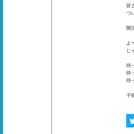
皆
つ
開
よ
じ
待
待
待
子