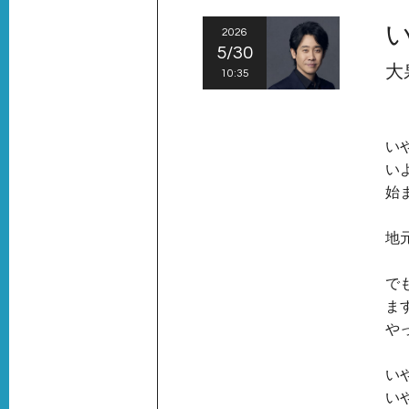
2026
5/30
大
10:35
い
い
始
地
で
ま
や
い
い