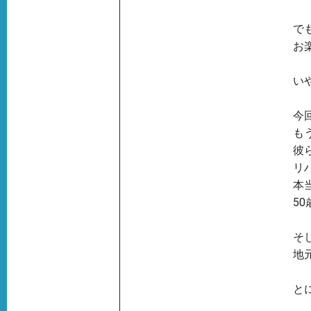
で
お
い
今
も
彼
リ
本
5
そ
地
と