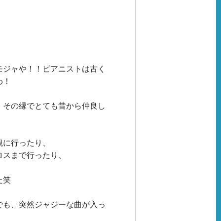
モジャや！！ピアニストは古く
わ！
、その縁でとても昔から仲良し
観に行ったり、
ロスまで行ったり、
た笑
でも、突然ジャジーな曲が入っ