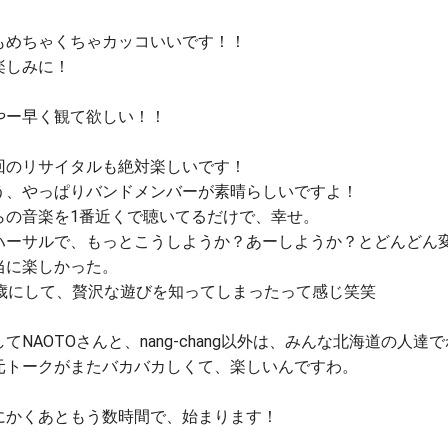
もめちゃくちゃカッコいいです！！
楽しみに！
やー早く観て欲しい！！
回のリサイタルも絶対楽しいです！
う、やっぱりバンドメンバーが素晴らしいですよ！
らの音楽を1番近くで聴いてるだけで、幸せ。
ハーサルで、もっとこうしようか？あーしようか？とどんどん
当に楽しかった。
0歳にして、贅沢な遊びを知ってしまったって感じ笑笑
してNAOTOさんと、nang-chang以外は、みんな北海道の人達
元トークがまたバカバカしくて、楽しいんですわ。
にかくあともう数時間で、始まります！