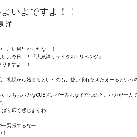
いよいよですよ！！
泉 洋
やー、結局早かったなー！！
よいよ今日！！『大泉洋リサイタル2 リベンジ』
まりますよ！！
元、札幌から始まるというのも、使い慣れたきたえーるという
もいつもおバカなCUEメンバーみんなで立つのと、バカが一人
す。
っぱり広く感じますわー
やー緊張するなー
や！