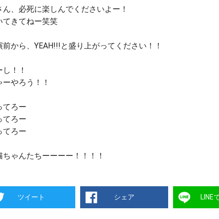
さん、必死に楽しんでくださいよー！
いてきてねー笑笑
演前から、YEAH!!!と盛り上がってください！！
ーし！！
ゃーやろう！！
ってろー
ってろー
ってろー
猫ちゃんたちーーーー！！！！
ツイート
シェア
LIN