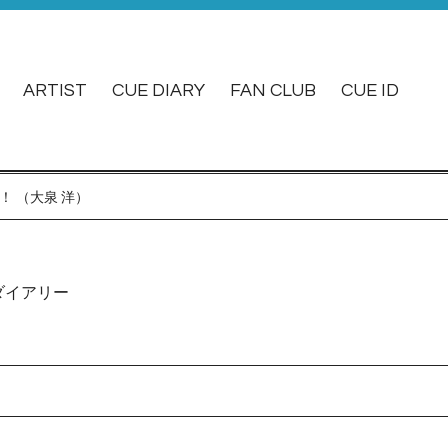
ARTIST
CUE DIARY
FAN CLUB
CUE ID
！ （大泉 洋）
ダイアリー