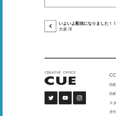
いよいよ配信になりました！
大泉 洋
C
CUE
CUE
ス
月