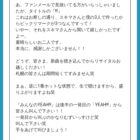
あ、ファンメールで見抜いてる方がいらっしゃいまし
たが、タイトルの『!!!』
これはお察しの通り、スキマさんと僕の3人で作ったか
らビックリマークが3つなんですって！
いやー、それをスキマさんから聞いて嬉しかったです
よー。
素晴らしいお二人です。
本当に、感謝しかございません！！
どうぞ、皆さま、新曲を聴き込んでからリサイタルお
越しください！
札幌の皆さんは期間短くてすみません笑
まぁ、逆に1番ホットな状態で、生で聴けますから、盛
り上がりますよね笑
『みんなのYEAH!!!』は後半の一発目の「YEAH!!!」から
皆さん叫んで下さい！！
一発目から叫ぶのかなりむずいっすけど笑
叫んで下さい笑
手をあげて叫びましょう！