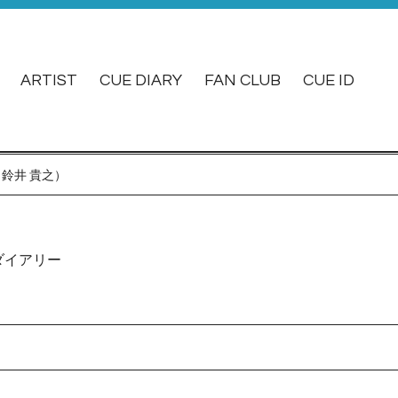
ARTIST
CUE DIARY
FAN CLUB
CUE ID
鈴井 貴之）
ダイアリー