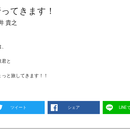
行ってきます！
井 貴之
は、
泉君と
ょっと旅してきます！！
ツイート
シェア
LIN