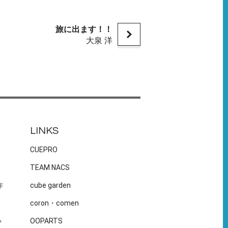
旅に出ます！！
大泉 洋
LINKS
CUEPRO
TEAM NACS
作
cube garden
coron・comen
い
OOPARTS