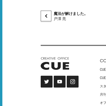
魔法が解けました。
戸澤 亮
C
CUE
CUE
ス
月
オ