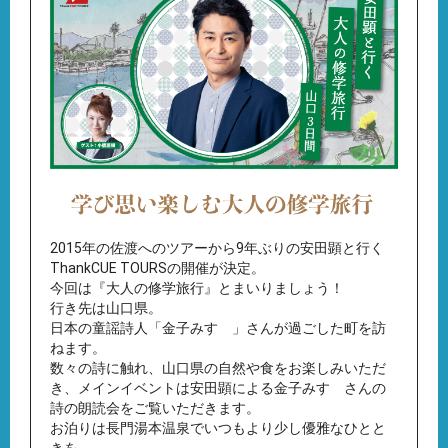
2015年の佐渡へのツアーから9年ぶりの安田顕と行く
ThankCUE TOURSの開催が決定。
今回は『大人の修学旅行』とまいりましょう！
行き先は山口県。
日本の童謡詩人「金子みすゞ」さんが過ごした町を訪
ねます。
数々の詩に触れ、山口県の自然や食をお楽しみいただ
き、メインイベントは安田顕による金子みすゞさんの
詩の朗読会をご覧いただきます。
お泊りは長門湯本温泉でいつもより少し優雅なひとと
きを。