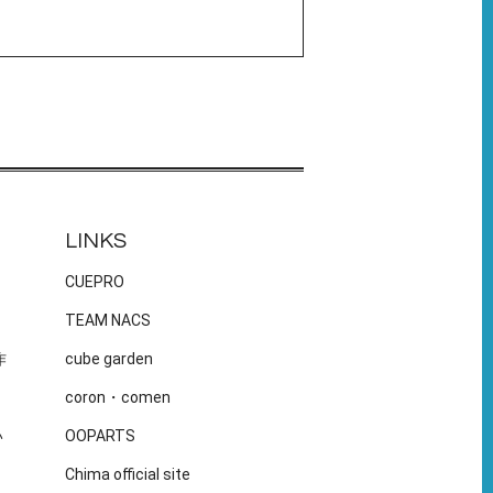
LINKS
CUEPRO
TEAM NACS
作
cube garden
coron・comen
い
OOPARTS
Chima official site