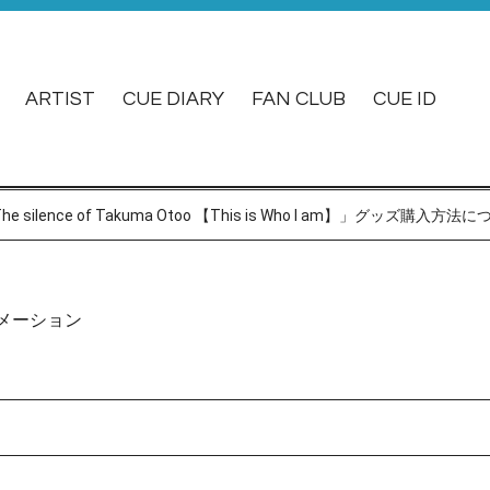
ARTIST
CUE DIARY
FAN CLUB
CUE ID
5D2「The silence of Takuma Otoo 【This is Who I am】
メーション