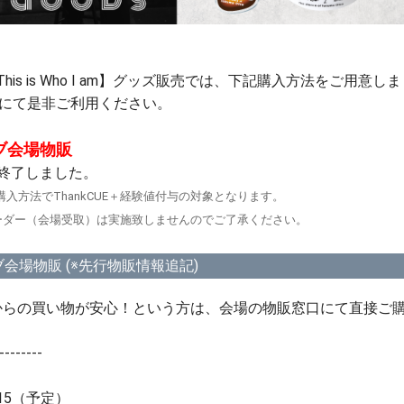
 Otoo 【This is Who I am】グッズ販売では、下記購入方法をご用意
にて是非ご利用ください。
ライブ会場物販
 ※終了しました。
ご購入方法でThankCUE＋経験値付与の対象となります。
ーダー（会場受取）は実施致しませんのでご了承ください。
】ライブ会場物販 (※先行物販情報追記)
からの買い物が安心！という方は、会場の物販窓口にて直接ご
--------
：15（予定）