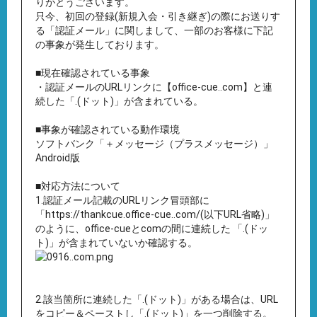
りがとうございます。
只今、初回の登録(新規入会・引き継ぎ)の際にお送りす
る「認証メール」に関しまして、一部のお客様に下記
の事象が発生しております。
■現在確認されている事象
・認証メールのURLリンクに【office-cue..com】と連
続した「.(ドット)」が含まれている。
■事象が確認されている動作環境
ソフトバンク「＋メッセージ（プラスメッセージ）」
Android版
■対応方法について
1.認証メール記載のURLリンク冒頭部に
「https://thankcue.office-cue..com/(以下URL省略)」
のように、office-cueとcomの間に連続した 「.(ドッ
ト)」が含まれていないか確認する。
2.該当箇所に連続した「.(ドット)」がある場合は、URL
をコピー＆ペーストし「.(ドット)」を一つ削除する。