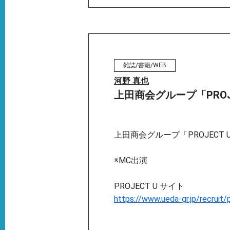
雑誌/書籍/WEB
河野 真也
上田商会グループ「PROJ
上田商会グループ「PROJECT 
※MC出演
PROJECT U サイト
https://www.ueda-gr.jp/recruit/