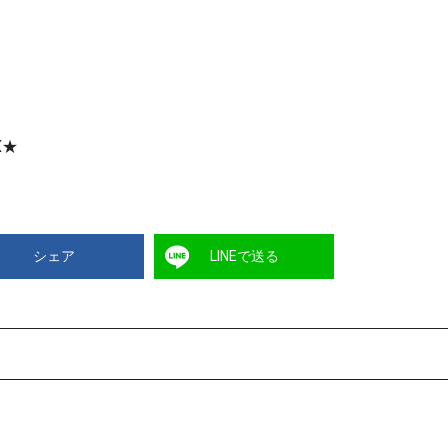
X★
シェア
LINEで送る