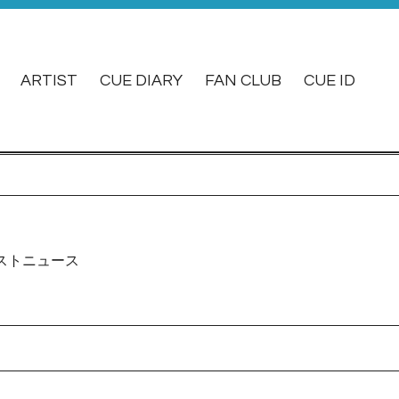
ARTIST
CUE DIARY
FAN CLUB
CUE ID
ストニュース