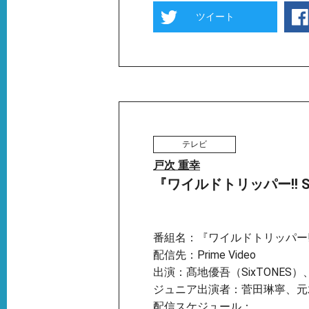
ツイート
テレビ
戸次 重幸
『ワイルドトリッパー!! SEA
番組名：『ワイルドトリッパー!! 
配信先：Prime Video
出演：髙地優吾（SixTONES）
ジュニア出演者：菅⽥琳寧、元
配信スケジュール：