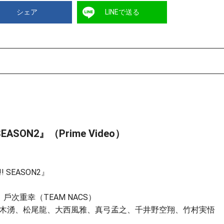
シェア
LINEで送る
SON2』（Prime Video）
SEASON2』
、⼾次重幸（TEAM NACS）
⽊湧、松尾⿓、⼤⻄⾵雅、真⼸孟之、千井野空翔、⽵村実悟