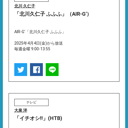
北川 久仁子
「北川久仁子 ふふふ」（AIR-G'）
AIR-G'「北川久仁子 ふふふ」
2025年4月4日(金)から放送
毎週金曜 9:00-13:55
テレビ
大泉 洋
「イチオシ!!」(HTB)