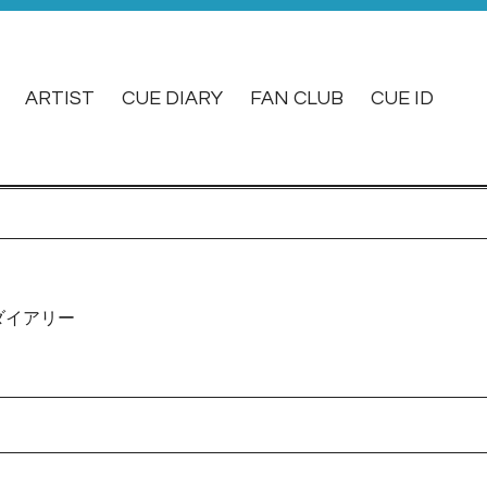
ARTIST
CUE DIARY
FAN CLUB
CUE ID
ダイアリー