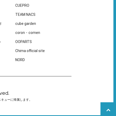
CUEPRO
TEAM NACS
作
cube garden
coron・comen
い
OOPARTS
Chima official site
NORD
ved.
スキューに帰属します。