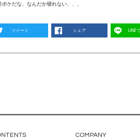
差ボケだな、なんだか寝れない、、、
ツイート
シェア
LIN
ONTENTS
COMPANY