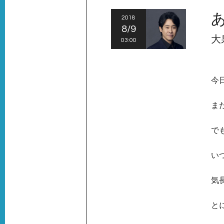
2018
8/9
大
03:00
今
ま
で
い
気
と