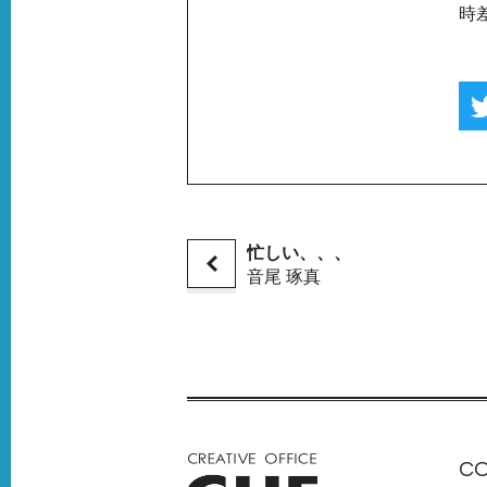
時
忙しい、、、
音尾 琢真
C