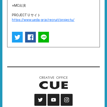
※MC出演
PROJECT U サイト
https://www.ueda-gr.jp/recruit/projectu/