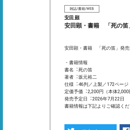
雑誌/書籍/WEB
安田 顕
安田顕・書籍 「死の笛
安田顕・書籍 「死の笛」発売
・書籍情報
書名︓死の笛
著者︓坂元裕⼆
仕様︓46判／上製／172ペー
定価予価︓2,200円（本体2,00
発売予定⽇︓2026年7⽉22⽇
書籍情報は下記よりご確認くだ