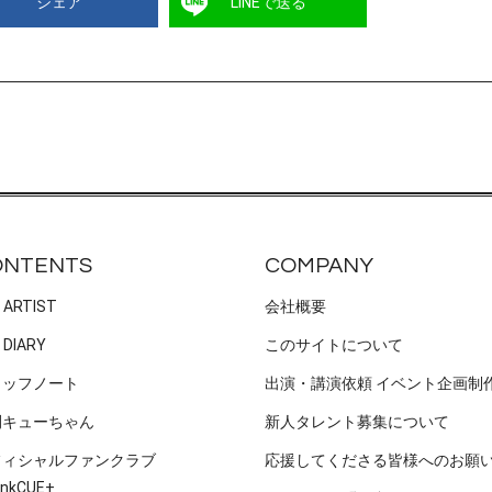
シェア
LINEで送る
ONTENTS
COMPANY
 ARTIST
会社概要
 DIARY
このサイトについて
タッフノート
出演・講演依頼 イベント企画制
刊キューちゃん
新人タレント募集について
フィシャルファンクラブ
応援してくださる皆様へのお願
nkCUE+