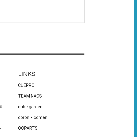
LINKS
CUEPRO
TEAM NACS
作
cube garden
coron・comen
い
OOPARTS