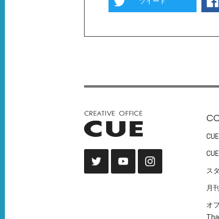
ツイート
C
CUE
CUE
ス
月
オ
Tha