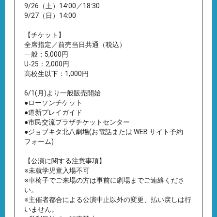
9/26（土）14:00／18:30
9/27（日）14:00
【チケット】
全席指定／前売当日共通（税込）
一般：5,000円
U-25：2,000円
高校生以下：1,000円
6/1(月)より一般販売開始
●ローソンチケット
●道新プレイガイド
●市民交流プラザチケットセンター
●ジョブキタ北八劇場(お電話または WEB サイト予約
フォーム)
【公演に関する注意事項】
※未就学児童入場不可
※車椅子でご来場の方は事前に劇場までご連絡くださ
い。
※主催者都合による公演中止以外の変更、払い戻しは行
いません。