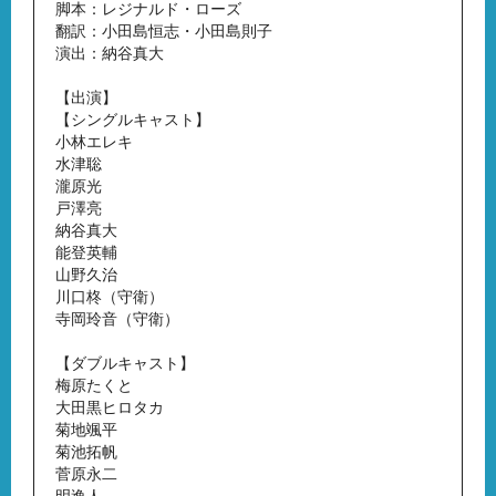
脚本：レジナルド・ローズ
翻訳：小田島恒志・小田島則子
演出：納谷真大
【出演】
【シングルキャスト】
小林エレキ
水津聡
瀧原光
戸澤亮
納谷真大
能登英輔
山野久治
川口柊（守衛）
寺岡玲音（守衛）
【ダブルキャスト】
梅原たくと
大田黒ヒロタカ
菊地颯平
菊池拓帆
菅原永二